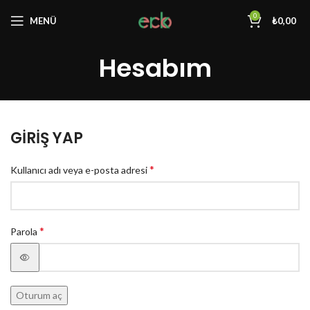
0
MENÜ
₺
0,00
Hesabım
GIRIŞ YAP
*
Kullanıcı adı veya e-posta adresi
*
Parola
Oturum aç